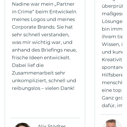
Nadine war mein „Partner
überprüfe
in Crime“ beim Entwickeln
maßgesch
meines Logos und meines
Lösungen 
Corporate Brands. Sie hat
bin immer
sehr schnell verstanden,
ihrem tief
was mir wichtig war, und
Wissen, i
anhand des Briefings neue,
und kunde
frische Ideen entwickelt.
Kreativitä
Dabei lief die
spontane
Zusammenarbeit sehr
Hilfsberei
unkompliziert, schnell und
menschlich
reibungslos – vielen Dank!
eine top 
Ganz groß
dafür, im
Alix Stödter