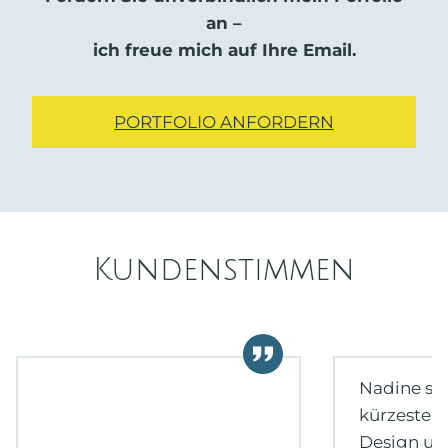
an –
ich freue mich auf Ihre Email.
PORTFOLIO ANFORDERN
Kundenstimmen
Nadine sch
kürzester Z
Design un