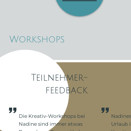
Workshops
Teilnehmer-
feedback
Die Kreativ-Workshops bei
Nadines
Nadine sind immer etwas
Urlaub 