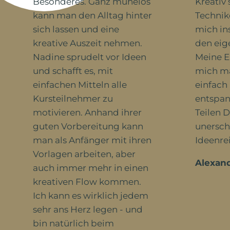
Besonderes. Ganz mühelos
Kreativ 
kann man den Alltag hinter
Technik
sich lassen und eine
mich in
kreative Auszeit nehmen.
den eige
Nadine sprudelt vor Ideen
Meine E
und schafft es, mit
mich ma
einfachen Mitteln alle
einfach
Kursteilnehmer zu
entspan
motivieren. Anhand ihrer
Teilen 
guten Vorbereitung kann
unersch
man als Anfänger mit ihren
Ideenre
Vorlagen arbeiten, aber
Alexand
auch immer mehr in einen
kreativen Flow kommen.
Ich kann es wirklich jedem
sehr ans Herz legen - und
bin natürlich beim